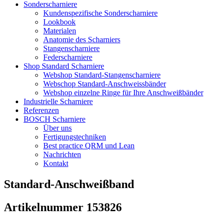
Flyout
Sonderscharniere
Menu
Kundenspezifische Sonderscharniere
Lookbook
Materialen
Anatomie des Scharniers
Stangenscharniere
Federscharniere
Shop Standard Scharniere
Webshop Standard-Stangenscharniere
Webschop Standard-Anschweissbänder
Webshop einzelne Ringe für Ihre Anschweißbänder
Industrielle Scharniere
Referenzen
BOSCH Scharniere
Über uns
Fertigungstechniken
Best practice QRM und Lean
Nachrichten
Kontakt
Standard-Anschweißband
Artikelnummer 153826