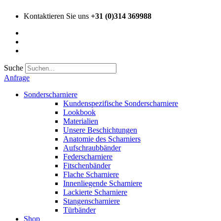
Zum
Kontaktieren Sie uns
+31 (0)314 369988
Inhalt
springen
Suche
Anfrage
Main
Sonderscharniere
Menu
Kundenspezifische Sonderscharniere
Lookbook
Materialien
Unsere Beschichtungen
Anatomie des Scharniers
Aufschraubbänder
Federscharniere
Fitschenbänder
Flache Scharniere
Innenliegende Scharniere
Lackierte Scharniere
Stangenscharniere
Türbänder
Shop